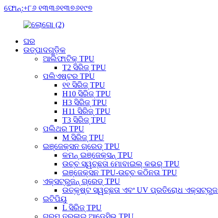
ଫୋନ୍:+୮୬ ୧୩୩୬୧୩୭୬୧୯୭
ଘର
ଉତ୍ପାଦଗୁଡ଼ିକ
ଆଲିଫାଟିକ୍ TPU
T2 ସିରିଜ୍ TPU
ପଲିଏଷ୍ଟର TPU
୧୧ ସିରିଜ୍ TPU
H10 ସିରିଜ୍ TPU
H3 ସିରିଜ୍ TPU
H11 ସିରିଜ୍ TPU
T3 ସିରିଜ୍ TPU
ପଲିଥର TPU
M ସିରିଜ୍ TPU
ଇଞ୍ଜେକ୍ସନ ଗ୍ରେଡ୍ TPU
କମନ୍ ଇଞ୍ଜେକ୍ସନ୍ TPU
ଉଚ୍ଚ ସ୍ୱଚ୍ଛତା ମୋବାଇଲ୍ କଭର୍ TPU
ଇଞ୍ଜେକ୍ସନ TPU-ଉଚ୍ଚ କଠିନତା TPU
ଏକ୍ସଟ୍ରୁଜନ୍ ଗ୍ରେଡ୍ TPU
ଉତ୍କୃଷ୍ଟ ସ୍ୱଚ୍ଛତା ଏବଂ UV ପ୍ରତିରୋଧ ଏକ୍ସଟ୍ରୁଜ
ଇଟିପିୟୁ
L ସିରିଜ୍ TPU
ଗରମ ତରଳାଇ ଆଡେସିଭ୍ TPU