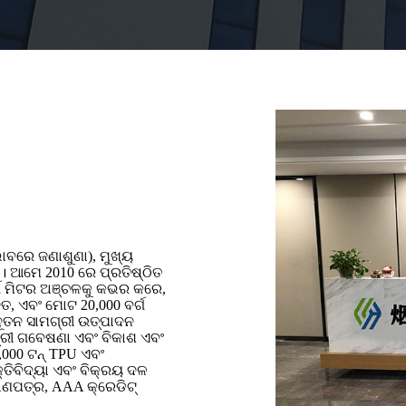
 ଭାବରେ ଜଣାଶୁଣା), ମୁଖ୍ୟ
। ଆମେ 2010 ରେ ପ୍ରତିଷ୍ଠିତ
୍ଗ ମିଟର ଅଞ୍ଚଳକୁ କଭର କରେ,
ିତ, ଏବଂ ମୋଟ 20,000 ବର୍ଗ
ୂତନ ସାମଗ୍ରୀ ଉତ୍ପାଦନ
୍ରୀ ଗବେଷଣା ଏବଂ ବିକାଶ ଏବଂ
0,000 ଟନ୍ TPU ଏବଂ
ତିବିଦ୍ୟା ଏବଂ ବିକ୍ରୟ ଦଳ
ମାଣପତ୍ର, AAA କ୍ରେଡିଟ୍