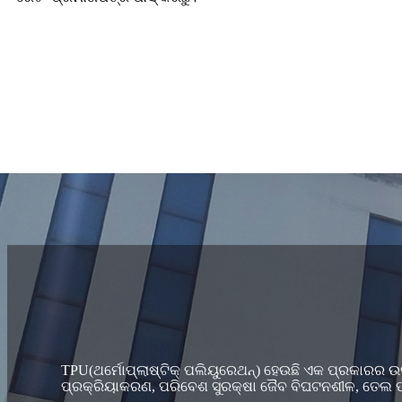
TPU(ଥର୍ମୋପ୍ଲାଷ୍ଟିକ୍ ପଲିୟୁରେଥନ୍) ହେଉଛି ଏକ ପ୍ରକାରର ଉ
ପ୍ରକ୍ରିୟାକରଣ, ପରିବେଶ ସୁରକ୍ଷା ଜୈବ ବିଘଟନଶୀଳ, ତେଲ ପ୍ର