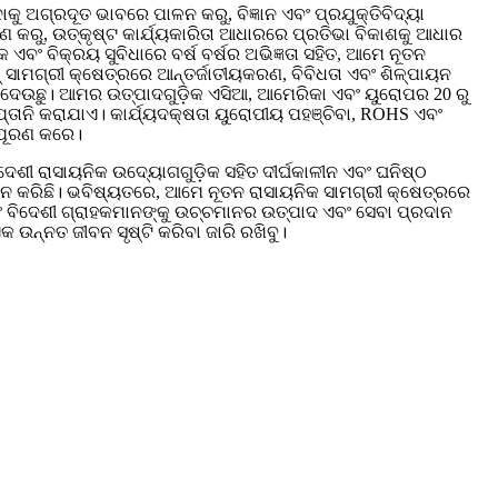
ାକୁ ଅଗ୍ରଦୂତ ଭାବରେ ପାଳନ କରୁ, ବିଜ୍ଞାନ ଏବଂ ପ୍ରଯୁକ୍ତିବିଦ୍ୟା
 କରୁ, ଉତ୍କୃଷ୍ଟ କାର୍ଯ୍ୟକାରିତା ଆଧାରରେ ପ୍ରତିଭା ବିକାଶକୁ ଆଧାର
ବଂ ବିକ୍ରୟ ସୁବିଧାରେ ବର୍ଷ ବର୍ଷର ଅଭିଜ୍ଞତା ସହିତ, ଆମେ ନୂତନ
ନ୍ ସାମଗ୍ରୀ କ୍ଷେତ୍ରରେ ଆନ୍ତର୍ଜାତୀୟକରଣ, ବିବିଧତା ଏବଂ ଶିଳ୍ପାୟନ
େଉଛୁ। ଆମର ଉତ୍ପାଦଗୁଡ଼ିକ ଏସିଆ, ଆମେରିକା ଏବଂ ୟୁରୋପର 20 ରୁ
ତାନି କରାଯାଏ। କାର୍ଯ୍ୟଦକ୍ଷତା ୟୁରୋପୀୟ ପହଞ୍ଚିବା, ROHS ଏବଂ
ପୂରଣ କରେ।
ଶୀ ରାସାୟନିକ ଉଦ୍ୟୋଗଗୁଡ଼ିକ ସହିତ ଦୀର୍ଘକାଳୀନ ଏବଂ ଘନିଷ୍ଠ
ାପନ କରିଛି। ଭବିଷ୍ୟତରେ, ଆମେ ନୂତନ ରାସାୟନିକ ସାମଗ୍ରୀ କ୍ଷେତ୍ରରେ
 ବିଦେଶୀ ଗ୍ରାହକମାନଙ୍କୁ ଉଚ୍ଚମାନର ଉତ୍ପାଦ ଏବଂ ସେବା ପ୍ରଦାନ
କ ଉନ୍ନତ ଜୀବନ ସୃଷ୍ଟି କରିବା ଜାରି ରଖିବୁ।