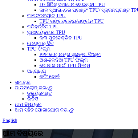
D7 ସିରିଜ୍ ସମାଧାନ ହୋଇଥିବା TPU
କାଳି ସ୍ଥାନାନ୍ତର ପ୍ରିଣ୍ଟିଂ TPU/ ସ୍କ୍ରିନପ୍ରିଣ୍ଟ T
ମାଷ୍ଟରବ୍ୟାଚ୍ TPU
TPU ରଙ୍ଗଦ୍ରବ୍ୟ/ରଙ୍ଗୀନ TPU
ପରିବର୍ତ୍ତିତ TPU
ପୁନଃବ୍ୟବହାର TPU
କଳା ପୁନଃଚକ୍ରିତ TPU
ଡେଣ୍ଟାଲ୍ ସିଟ୍
TPU ଫିଲ୍ମ
PPF କାର୍ ରଙ୍ଗ ସୁରକ୍ଷା ଫିଲ୍ମ
ଅଣ-ହଳଦିଆ TPU ଫିଲ୍ମ
ପୋଷାକ ପାଇଁ TPU ଫିଲ୍ମ
ଅନ୍ୟାନ୍ୟ
କଟିଂ ବୋର୍ଡ
ସମାଚାର
ଡାଉନଲୋଡ୍ କରନ୍ତୁ
ଡକ୍ୟୁମେଣ୍ଟ
ଭିଡିଓ
ଆମ ବିଷୟରେ
ଆମ ସହିତ ଯୋଗାଯୋଗ କରନ୍ତୁ
English
ଆମ ବିଷୟରେ