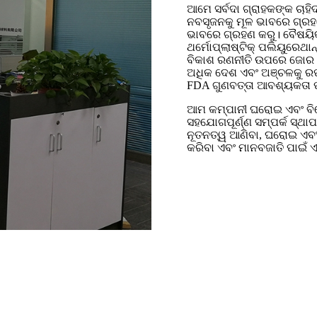
ଆମେ ସର୍ବଦା ଗ୍ରାହକଙ୍କ ଚାହିଦ
ନବସୃଜନକୁ ମୂଳ ଭାବରେ ଗ୍ରହଣ
ଭାବରେ ଗ୍ରହଣ କରୁ। ବୈଷୟିକ ଏ
ଥର୍ମୋପ୍ଲାଷ୍ଟିକ୍ ପଲିୟୁରେଥା
ବିକାଶ ରଣନୀତି ଉପରେ ଜୋର ଦ
ଅଧିକ ଦେଶ ଏବଂ ଅଞ୍ଚଳକୁ ରପ୍
FDA ଗୁଣବତ୍ତା ଆବଶ୍ୟକତା 
ଆମ କମ୍ପାନୀ ଘରୋଇ ଏବଂ ବିଦେ
ସହଯୋଗପୂର୍ଣ୍ଣ ସମ୍ପର୍କ ସ୍ଥ
ନୂତନତ୍ୱ ଆଣିବା, ଘରୋଇ ଏବଂ
କରିବା ଏବଂ ମାନବଜାତି ପାଇଁ ଏ