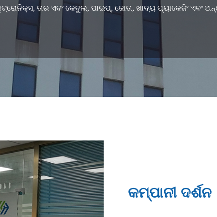
ନିକ୍ସ, ତାର ଏବଂ କେବୁଲ, ପାଇପ୍, ଜୋତା, ଖାଦ୍ୟ ପ୍ୟାକେଜିଂ ଏବଂ ଅନ୍ୟା
କମ୍ପାନୀ ଦର୍ଶନ