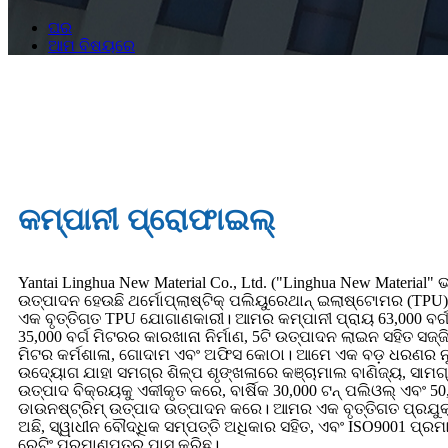
ଘର
ଆମ ବିଷୟରେ
କମ୍ପାନୀ ପ୍ରୋଫାଇଲ୍
Yantai Linghua New Material Co., Ltd. ("Linghua New Material"
ଉତ୍ପାଦନ ହେଉଛି ଥର୍ମୋପ୍ଲାଷ୍ଟିକ୍ ପଲିୟୁରେଥାନ୍ ଇଲାଷ୍ଟୋମର (TPU)
ଏକ ବୃତ୍ତିଗତ TPU ଯୋଗାଣକାରୀ। ଆମର କମ୍ପାନୀ ପ୍ରାୟ 63,000 ବର
35,000 ବର୍ଗ ମିଟରର କାରଖାନା ନିର୍ମାଣ, 5ଟି ଉତ୍ପାଦନ ଲାଇନ ସହିତ ସଜ୍ଜ
ମିଟର କର୍ମଶାଳା, ଗୋଦାମ ଏବଂ ଅଫିସ କୋଠା। ଆମେ ଏକ ବଡ଼ ଧରଣର ନ
ଉଦ୍ୟୋଗ ଯାହା ସମଗ୍ର ଶିଳ୍ପ ଶୃଙ୍ଖଳାରେ କଞ୍ଚାମାଲ ବାଣିଜ୍ୟ, ସାମଗ
ଉତ୍ପାଦ ବିକ୍ରୟକୁ ଏକୀକୃତ କରେ, ବାର୍ଷିକ 30,000 ଟନ୍ ପଲିଓଲ୍ ଏବଂ 5
ଡାଉନଷ୍ଟ୍ରିମ୍ ଉତ୍ପାଦ ଉତ୍ପାଦନ କରେ। ଆମର ଏକ ବୃତ୍ତିଗତ ପ୍ରଯୁକ୍
ଅଛି, ସ୍ୱାଧୀନ ବୌଦ୍ଧିକ ସମ୍ପତ୍ତି ଅଧିକାର ସହିତ, ଏବଂ ISO9001 ପ୍ର
ରେଟିଂ ପ୍ରମାଣପତ୍ର ପାସ୍ କରିଛୁ।