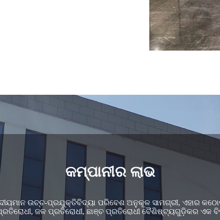
କମ୍ପାନୀର ଲାଭ
ଦୀୟମାନ ଉଚ୍ଚ-ପ୍ରଯୁକ୍ତିବିଦ୍ୟା ପରିବେଶ ଅନୁକୂଳ ସାମଗ୍ରୀ, ଏହାର କଠୋର
ତିରୋଧୀ, ଜଳ ପ୍ରତିରୋଧୀ, ଛାଞ୍ଚ ପ୍ରତିରୋଧୀ ବୈଶିଷ୍ଟ୍ୟଗୁଡ଼ିକର ଏକ ବି