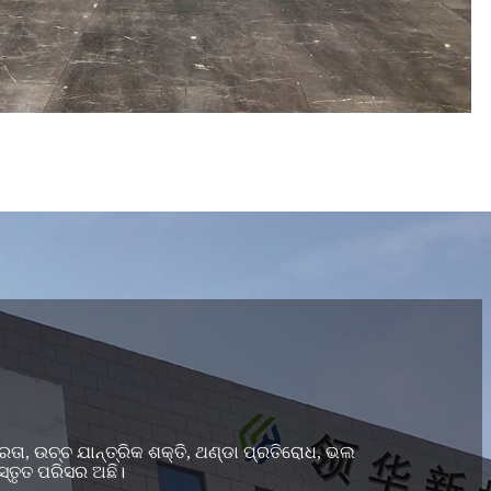
ତା, ଉଚ୍ଚ ଯାନ୍ତ୍ରିକ ଶକ୍ତି, ଥଣ୍ଡା ପ୍ରତିରୋଧ, ଭଲ
ସ୍ତୃତ ପରିସର ଅଛି।