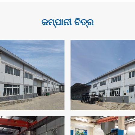
କମ୍ପାନୀ ଚିତ୍ର