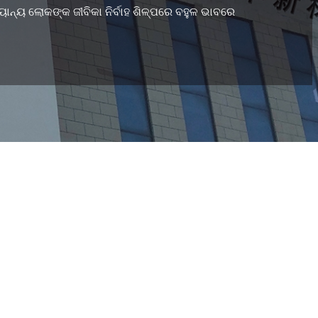
ନ୍ୟ ଲୋକଙ୍କ ଜୀବିକା ନିର୍ବାହ ଶିଳ୍ପରେ ବହୁଳ ଭାବରେ