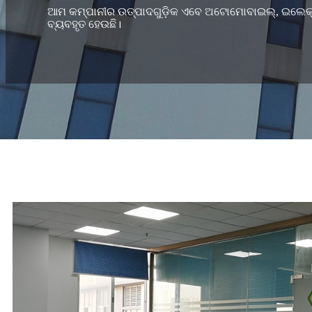
ଆମ କମ୍ପାନୀର ଉତ୍ପାଦଗୁଡ଼ିକ ଏବେ ଅଟୋମୋବାଇଲ୍, ଇଲେକ୍ଟ୍ରୋ
ବ୍ୟବହୃତ ହେଉଛି।