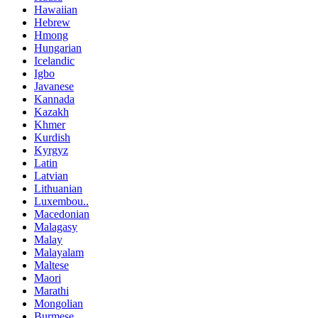
Hawaiian
Hebrew
Hmong
Hungarian
Icelandic
Igbo
Javanese
Kannada
Kazakh
Khmer
Kurdish
Kyrgyz
Latin
Latvian
Lithuanian
Luxembou..
Macedonian
Malagasy
Malay
Malayalam
Maltese
Maori
Marathi
Mongolian
Burmese