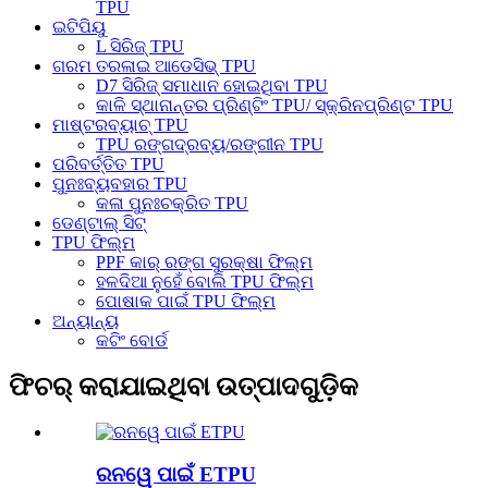
TPU
ଇଟିପିୟୁ
L ସିରିଜ୍ TPU
ଗରମ ତରଳାଇ ଆଡେସିଭ୍ TPU
D7 ସିରିଜ୍ ସମାଧାନ ହୋଇଥିବା TPU
କାଳି ସ୍ଥାନାନ୍ତର ପ୍ରିଣ୍ଟିଂ TPU/ ସ୍କ୍ରିନପ୍ରିଣ୍ଟ TPU
ମାଷ୍ଟରବ୍ୟାଚ୍ TPU
TPU ରଙ୍ଗଦ୍ରବ୍ୟ/ରଙ୍ଗୀନ TPU
ପରିବର୍ତ୍ତିତ TPU
ପୁନଃବ୍ୟବହାର TPU
କଳା ପୁନଃଚକ୍ରିତ TPU
ଡେଣ୍ଟାଲ୍ ସିଟ୍
TPU ଫିଲ୍ମ
PPF କାର୍ ରଙ୍ଗ ସୁରକ୍ଷା ଫିଲ୍ମ
ହଳଦିଆ ନୁହେଁ ବୋଲି TPU ଫିଲ୍ମ
ପୋଷାକ ପାଇଁ TPU ଫିଲ୍ମ
ଅନ୍ୟାନ୍ୟ
କଟିଂ ବୋର୍ଡ
ଫିଚର୍ କରାଯାଇଥିବା ଉତ୍ପାଦଗୁଡ଼ିକ
ରନୱେ ପାଇଁ ETPU