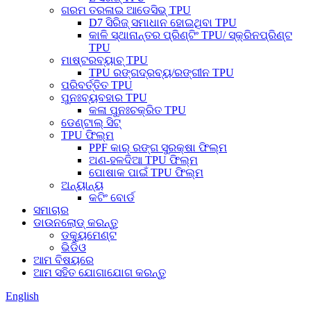
ଗରମ ତରଳାଇ ଆଡେସିଭ୍ TPU
D7 ସିରିଜ୍ ସମାଧାନ ହୋଇଥିବା TPU
କାଳି ସ୍ଥାନାନ୍ତର ପ୍ରିଣ୍ଟିଂ TPU/ ସ୍କ୍ରିନପ୍ରିଣ୍ଟ
TPU
ମାଷ୍ଟରବ୍ୟାଚ୍ TPU
TPU ରଙ୍ଗଦ୍ରବ୍ୟ/ରଙ୍ଗୀନ TPU
ପରିବର୍ତ୍ତିତ TPU
ପୁନଃବ୍ୟବହାର TPU
କଳା ପୁନଃଚକ୍ରିତ TPU
ଡେଣ୍ଟାଲ୍ ସିଟ୍
TPU ଫିଲ୍ମ
PPF କାର୍ ରଙ୍ଗ ସୁରକ୍ଷା ଫିଲ୍ମ
ଅଣ-ହଳଦିଆ TPU ଫିଲ୍ମ
ପୋଷାକ ପାଇଁ TPU ଫିଲ୍ମ
ଅନ୍ୟାନ୍ୟ
କଟିଂ ବୋର୍ଡ
ସମାଚାର
ଡାଉନଲୋଡ୍ କରନ୍ତୁ
ଡକ୍ୟୁମେଣ୍ଟ
ଭିଡିଓ
ଆମ ବିଷୟରେ
ଆମ ସହିତ ଯୋଗାଯୋଗ କରନ୍ତୁ
English