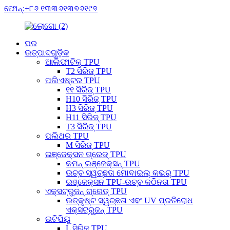
ଫୋନ୍:+୮୬ ୧୩୩୬୧୩୭୬୧୯୭
ଘର
ଉତ୍ପାଦଗୁଡ଼ିକ
ଆଲିଫାଟିକ୍ TPU
T2 ସିରିଜ୍ TPU
ପଲିଏଷ୍ଟର TPU
୧୧ ସିରିଜ୍ TPU
H10 ସିରିଜ୍ TPU
H3 ସିରିଜ୍ TPU
H11 ସିରିଜ୍ TPU
T3 ସିରିଜ୍ TPU
ପଲିଥର TPU
M ସିରିଜ୍ TPU
ଇଞ୍ଜେକ୍ସନ ଗ୍ରେଡ୍ TPU
କମନ୍ ଇଞ୍ଜେକ୍ସନ୍ TPU
ଉଚ୍ଚ ସ୍ୱଚ୍ଛତା ମୋବାଇଲ୍ କଭର୍ TPU
ଇଞ୍ଜେକ୍ସନ TPU-ଉଚ୍ଚ କଠିନତା TPU
ଏକ୍ସଟ୍ରୁଜନ୍ ଗ୍ରେଡ୍ TPU
ଉତ୍କୃଷ୍ଟ ସ୍ୱଚ୍ଛତା ଏବଂ UV ପ୍ରତିରୋଧ
ଏକ୍ସଟ୍ରୁଜନ୍ TPU
ଇଟିପିୟୁ
L ସିରିଜ୍ TPU