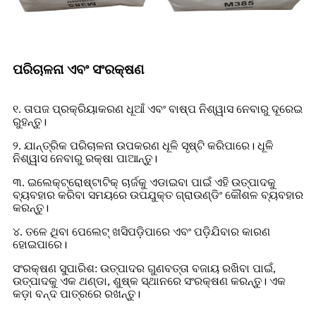
ପରିଚାଳନା ଏବଂ ସଂରକ୍ଷଣ
୧. ତାପଜ ପ୍ରକ୍ରିୟାକରଣ ଧୂଆଁ ଏବଂ ବାଷ୍ପ ନିଶ୍ୱାସ ନେବାରୁ ଦୂରେଇ
ରୁହନ୍ତୁ।
୨. ଯାନ୍ତ୍ରିକ ପରିଚାଳନା ଉପକରଣ ଧୂଳି ସୃଷ୍ଟି କରିପାରେ। ଧୂଳି
ନିଶ୍ୱାସ ନେବାରୁ ରକ୍ଷା ପାଆନ୍ତୁ।
୩. ଇଲେକ୍ଟ୍ରୋଷ୍ଟାଟିକ୍ ଚାର୍ଜକୁ ଏଡାଇବା ପାଇଁ ଏହି ଉତ୍ପାଦକୁ
ବ୍ୟବହାର କରିବା ସମୟରେ ଉପଯୁକ୍ତ ଗ୍ରାଉଣ୍ଡିଂ କୌଶଳ ବ୍ୟବହାର
କରନ୍ତୁ।
୪. ତଳେ ଥିବା ପେଲେଟ୍ ଖସିପଡ଼ିପାରେ ଏବଂ ପଡ଼ିଯିବାର କାରଣ
ହୋଇପାରେ।
ସଂରକ୍ଷଣ ସୁପାରିଶ: ଉତ୍ପାଦର ଗୁଣବତ୍ତା ବଜାୟ ରଖିବା ପାଇଁ,
ଉତ୍ପାଦକୁ ଏକ ଥଣ୍ଡା, ଶୁଷ୍କ ସ୍ଥାନରେ ସଂରକ୍ଷଣ କରନ୍ତୁ। ଏକ
କଡ଼ା ବନ୍ଦ ପାତ୍ରରେ ରଖନ୍ତୁ।