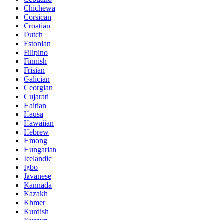
Chichewa
Corsican
Croatian
Dutch
Estonian
Filipino
Finnish
Frisian
Galician
Georgian
Gujarati
Haitian
Hausa
Hawaiian
Hebrew
Hmong
Hungarian
Icelandic
Igbo
Javanese
Kannada
Kazakh
Khmer
Kurdish