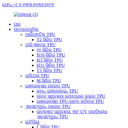
ଫୋନ୍:+୮୬ ୧୩୩୬୧୩୭୬୧୯୭
ଘର
ଉତ୍ପାଦଗୁଡ଼ିକ
ଆଲିଫାଟିକ୍ TPU
T2 ସିରିଜ୍ TPU
ପଲିଏଷ୍ଟର TPU
୧୧ ସିରିଜ୍ TPU
H10 ସିରିଜ୍ TPU
H3 ସିରିଜ୍ TPU
H11 ସିରିଜ୍ TPU
T3 ସିରିଜ୍ TPU
ପଲିଥର TPU
M ସିରିଜ୍ TPU
ଇଞ୍ଜେକ୍ସନ ଗ୍ରେଡ୍ TPU
କମନ୍ ଇଞ୍ଜେକ୍ସନ୍ TPU
ଉଚ୍ଚ ସ୍ୱଚ୍ଛତା ମୋବାଇଲ୍ କଭର୍ TPU
ଇଞ୍ଜେକ୍ସନ TPU-ଉଚ୍ଚ କଠିନତା TPU
ଏକ୍ସଟ୍ରୁଜନ୍ ଗ୍ରେଡ୍ TPU
ଉତ୍କୃଷ୍ଟ ସ୍ୱଚ୍ଛତା ଏବଂ UV ପ୍ରତିରୋଧ
ଏକ୍ସଟ୍ରୁଜନ୍ TPU
ଇଟିପିୟୁ
L ସିରିଜ୍ TPU