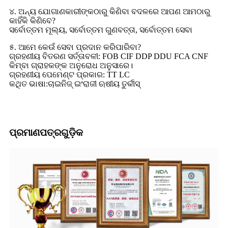
୪. ଅନ୍ୟ ଯୋଗାଣକାରୀଙ୍କଠାରୁ କିଣିବା ବଦଳରେ ଆପଣ ଆମଠାରୁ
କାହିଁକି କିଣିବେ?
ସର୍ବୋତ୍ତମ ମୂଲ୍ୟ, ସର୍ବୋତ୍ତମ ଗୁଣବତ୍ତା, ସର୍ବୋତ୍ତମ ସେବା
୫. ଆମେ କେଉଁ ସେବା ପ୍ରଦାନ କରିପାରିବା?
ଗ୍ରହଣୀୟ ବିତରଣ ସର୍ତ୍ତାବଳୀ: FOB CIF DDP DDU FCA CNF
କିମ୍ବା ଗ୍ରାହକଙ୍କ ଅନୁରୋଧ ଅନୁସାରେ।
ଗ୍ରହଣୀୟ ପେମେଣ୍ଟ ପ୍ରକାର: TT LC
କଥିତ ଭାଷା:ଚାଇନିଜ୍ ଇଂରାଜୀ ଋଷୀୟ ତୁର୍କୀସ୍
ପ୍ରମାଣପତ୍ରଗୁଡ଼ିକ