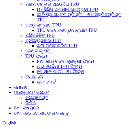
ଗରମ ତରଳାଇ ଆଡେସିଭ୍ TPU
D7 ସିରିଜ୍ ସମାଧାନ ହୋଇଥିବା TPU
କାଳି ସ୍ଥାନାନ୍ତର ପ୍ରିଣ୍ଟିଂ TPU/ ସ୍କ୍ରିନପ୍ରିଣ୍ଟ
TPU
ମାଷ୍ଟରବ୍ୟାଚ୍ TPU
TPU ରଙ୍ଗଦ୍ରବ୍ୟ/ରଙ୍ଗୀନ TPU
ପରିବର୍ତ୍ତିତ TPU
ପୁନଃବ୍ୟବହାର TPU
କଳା ପୁନଃଚକ୍ରିତ TPU
ଡେଣ୍ଟାଲ୍ ସିଟ୍
TPU ଫିଲ୍ମ
PPF କାର୍ ରଙ୍ଗ ସୁରକ୍ଷା ଫିଲ୍ମ
ଅଣ-ହଳଦିଆ TPU ଫିଲ୍ମ
ପୋଷାକ ପାଇଁ TPU ଫିଲ୍ମ
ଅନ୍ୟାନ୍ୟ
କଟିଂ ବୋର୍ଡ
ସମାଚାର
ଡାଉନଲୋଡ୍ କରନ୍ତୁ
ଡକ୍ୟୁମେଣ୍ଟ
ଭିଡିଓ
ଆମ ବିଷୟରେ
ଆମ ସହିତ ଯୋଗାଯୋଗ କରନ୍ତୁ
English