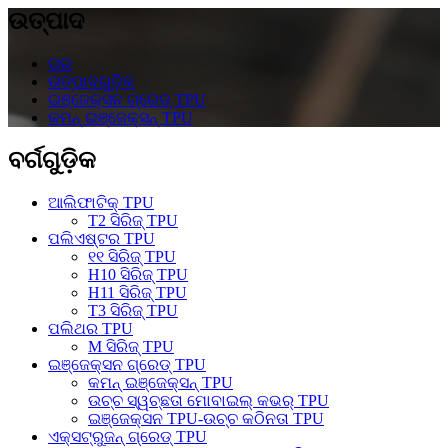
ଉତ୍ପାଦ
ଘର
ଉତ୍ପାଦଗୁଡ଼ିକ
ଇଞ୍ଜେକ୍ସନ ଗ୍ରେଡ୍ TPU
କମନ୍ ଇଞ୍ଜେକ୍ସନ୍ TPU
ବର୍ଗଗୁଡ଼ିକ
ଆଲିଫାଟିକ୍ TPU
T2 ସିରିଜ୍ TPU
ପଲିଏଷ୍ଟର TPU
୧୧ ସିରିଜ୍ TPU
H10 ସିରିଜ୍ TPU
H11 ସିରିଜ୍ TPU
T3 ସିରିଜ୍ TPU
ପଲିଥର TPU
M ସିରିଜ୍ TPU
ଇଞ୍ଜେକ୍ସନ ଗ୍ରେଡ୍ TPU
କମନ୍ ଇଞ୍ଜେକ୍ସନ୍ TPU
ଉଚ୍ଚ ସ୍ୱଚ୍ଛତା ମୋବାଇଲ୍ କଭର୍ TPU
ଇଞ୍ଜେକ୍ସନ TPU-ଉଚ୍ଚ କଠିନତା TPU
ଏକ୍ସଟ୍ରୁଜନ୍ ଗ୍ରେଡ୍ TPU