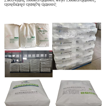
25KG/ବ୍ୟାଗ୍, 1000KG/ପ୍ୟାଲେଟ୍ କିମ୍ବା 1500KG/ପ୍ୟାଲେଟ୍,
ପ୍ରକ୍ରିୟାକୃତ ପ୍ଲାଷ୍ଟିକ୍ ପ୍ୟାଲେଟ୍