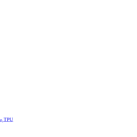
ନ୍ TPU