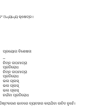
ଏବଂ ଅନ୍ୟାନ୍ୟ କ୍ଷେତ୍ର।
ପ୍ରୟୋଗ ବିଶେଷତା
--
ନିମ୍ନ ତାପମାତ୍ରା
ପ୍ରତିରୋଧ
ନିମ୍ନ ତାପମାତ୍ରା
ପ୍ରତିରୋଧ
ଭଲ ଗ୍ଲସ୍
ଭଲ ଗ୍ଲସ୍
ଭଲ ଗ୍ଲସ୍
ନଇଁବା ପ୍ରତିରୋଧ
ଦ୍ଦିଷ୍ଟକରଣ ଭାବରେ ବ୍ୟବହାର କରାଯିବା ଉଚିତ ନୁହେଁ।