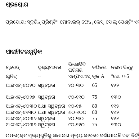
ପ୍ରୟୋଗ
ପ୍ରୟୋଗ: ସ୍କ୍ରିନ୍ ପ୍ରିଣ୍ଟିଂ, ମୋବାଇଲ୍ ଫୋନ୍ କେସ୍, ସୋଲ୍ ପେଣ୍ଟିଂ 
ପାରାମିଟରଗୁଡ଼ିକ
ଭିସୋସିଟି
ଗ୍ରେଡ୍
ଦୃଶ୍ୟମାନତା
କଠିନତା
ନରମ ବିନ୍ଦୁ
ପରିସର
ୟୁନିଟ୍
--
ଏମ୍‌ପିଏ.ଏସ୍‌
କୂଳ A
°ସେ. +/-5
ଆରଏଚ୍-୪୦୨୦
ସ୍ୱଚ୍ଛତା
୨୦-୩୦
65
୧୨୫
ଆରଏଚ୍-୪୦୨୭
ସ୍ୱଚ୍ଛତା
୯୦-୧୧୦
75
୧୩୦
ଆରଏଚ୍-୪୦୩୦
ଅଧା ସ୍ୱଚ୍ଛତା
୧୦-୧୫
80
୧୧୫
ଆରଏଚ୍-୪୧୩୦
ଅଧା ସ୍ୱଚ୍ଛତା
୬୦-୧୦୦
80
୧୧୫
ଆରଏଚ୍-୪୦୩୬
ସ୍ୱଚ୍ଛତା
୨୦-୩୦
75
୧୧୫
ଆରଏଚ୍-୪୦୩୭
ସ୍ୱଚ୍ଛତା
୯୦-୧୧୦
75
୧୩୦
ଉପରୋକ୍ତ ମୂଲ୍ୟଗୁଡ଼ିକୁ ସାଧାରଣ ମୂଲ୍ୟ ଭାବରେ ଦର୍ଶାଯାଇଛି ଏବଂ ନିର୍