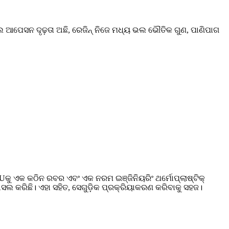
ଲ ଆପେସନ ଦୃଢ଼ତା ଅଛି, ରେଜିନ୍ ନିଜେ ମଧ୍ୟ ଭଲ ଭୌତିକ ଗୁଣ, ପାଣିପାଗ
Uକୁ ଏକ କଠିନ ରବର ଏବଂ ଏକ ନରମ ଇଞ୍ଜିନିୟରିଂ ଥର୍ମୋପ୍ଲାଷ୍ଟିକ୍
 କରିଛି। ଏହା ସହିତ, ସେଗୁଡ଼ିକ ପ୍ରକ୍ରିୟାକରଣ କରିବାକୁ ସହଜ।