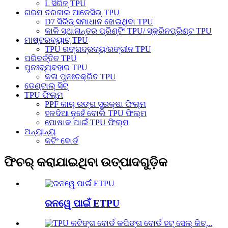
L ସିରିଜ୍ TPU
ଗରମ ତରଳାଇ ଆଡେସିଭ୍ TPU
D7 ସିରିଜ୍ ସମାଧାନ ହୋଇଥିବା TPU
କାଳି ସ୍ଥାନାନ୍ତର ପ୍ରିଣ୍ଟିଂ TPU/ ସ୍କ୍ରିନପ୍ରିଣ୍ଟ TPU
ମାଷ୍ଟରବ୍ୟାଚ୍ TPU
TPU ରଙ୍ଗଦ୍ରବ୍ୟ/ରଙ୍ଗୀନ TPU
ପରିବର୍ତ୍ତିତ TPU
ପୁନଃବ୍ୟବହାର TPU
କଳା ପୁନଃଚକ୍ରିତ TPU
ଡେଣ୍ଟାଲ୍ ସିଟ୍
TPU ଫିଲ୍ମ
PPF କାର୍ ରଙ୍ଗ ସୁରକ୍ଷା ଫିଲ୍ମ
ହଳଦିଆ ନୁହେଁ ବୋଲି TPU ଫିଲ୍ମ
ପୋଷାକ ପାଇଁ TPU ଫିଲ୍ମ
ଅନ୍ୟାନ୍ୟ
କଟିଂ ବୋର୍ଡ
ଫିଚର୍ କରାଯାଇଥିବା ଉତ୍ପାଦଗୁଡ଼ିକ
ରନୱେ ପାଇଁ ETPU