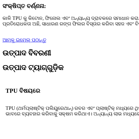
ସଂକ୍ଷିପ୍ତ ବର୍ଣ୍ଣନା:
କାଳି TPU କୁ କିଟୋନ, ଫିନୋଲ ଏବଂ ଅନ୍ୟାନ୍ୟ ଦ୍ରାବକରେ ସମାଧାନ କରାଯ
ପ୍ରତିରୋଧକତା ଅଛି, ସାଧାରଣ ରଙ୍ଗ ଫିଲର ବିସ୍ତାର କରିବା ସହଜ ଏବଂ ବ
ଆମକୁ ଇମେଲ୍ ପଠାନ୍ତୁ
ଉତ୍ପାଦ ବିବରଣୀ
ଉତ୍ପାଦ ଟ୍ୟାଗ୍‌ଗୁଡ଼ିକ
TPU ବିଷୟରେ
TPU (ଥର୍ମପ୍ଲାଷ୍ଟିକ୍ ପଲିୟୁରେଥାନ୍) ରବର ଏବଂ ପ୍ଲାଷ୍ଟିକ୍ ମଧ୍ୟର
ଭାବରେ ବ୍ୟବହାର କରିବାକୁ ସକ୍ଷମ କରିଥାଏ। ଅନ୍ୟାନ୍ୟ ଲାଭ ମଧ୍ୟରେ