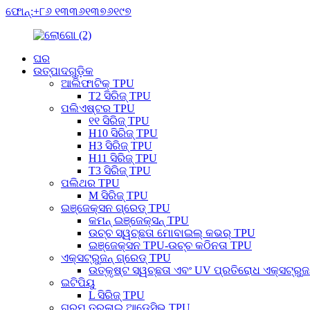
ଫୋନ୍:+୮୬ ୧୩୩୬୧୩୭୬୧୯୭
ଘର
ଉତ୍ପାଦଗୁଡ଼ିକ
ଆଲିଫାଟିକ୍ TPU
T2 ସିରିଜ୍ TPU
ପଲିଏଷ୍ଟର TPU
୧୧ ସିରିଜ୍ TPU
H10 ସିରିଜ୍ TPU
H3 ସିରିଜ୍ TPU
H11 ସିରିଜ୍ TPU
T3 ସିରିଜ୍ TPU
ପଲିଥର TPU
M ସିରିଜ୍ TPU
ଇଞ୍ଜେକ୍ସନ ଗ୍ରେଡ୍ TPU
କମନ୍ ଇଞ୍ଜେକ୍ସନ୍ TPU
ଉଚ୍ଚ ସ୍ୱଚ୍ଛତା ମୋବାଇଲ୍ କଭର୍ TPU
ଇଞ୍ଜେକ୍ସନ TPU-ଉଚ୍ଚ କଠିନତା TPU
ଏକ୍ସଟ୍ରୁଜନ୍ ଗ୍ରେଡ୍ TPU
ଉତ୍କୃଷ୍ଟ ସ୍ୱଚ୍ଛତା ଏବଂ UV ପ୍ରତିରୋଧ ଏକ୍ସଟ୍ରୁଜ
ଇଟିପିୟୁ
L ସିରିଜ୍ TPU
ଗରମ ତରଳାଇ ଆଡେସିଭ୍ TPU