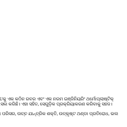
Uକୁ ଏକ କଠିନ ରବର ଏବଂ ଏକ ନରମ ଇଞ୍ଜିନିୟରିଂ ଥର୍ମୋପ୍ଲାଷ୍ଟିକ୍
 କରିଛି। ଏହା ସହିତ, ସେଗୁଡ଼ିକ ପ୍ରକ୍ରିୟାକରଣ କରିବାକୁ ସହଜ।
ପରିସର, ଉଚ୍ଚ ଯାନ୍ତ୍ରିକ ଶକ୍ତି, ଉତ୍କୃଷ୍ଟ ଥଣ୍ଡା ପ୍ରତିରୋଧ, ଭଲ