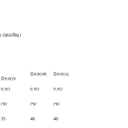
ା ଆଡେସିଭ୍।
ଡି୭୬୦୩
ଡି୭୬୦୪
ଡି୭୬୦୨
୧.୨୦
୧.୨୦
୧.୨୦
୯୫/
୯୫/
୯୫/
35
40
40