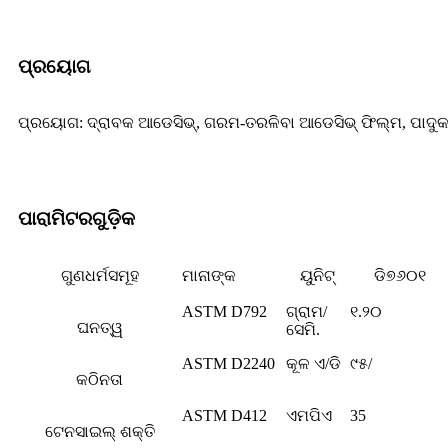
ପ୍ରୟୋଗ
ପ୍ରୟୋଗ: ଦ୍ରାବକ ଆଡେସିଭ୍, ଗରମ-ତରଳିବା ଆଡେସିଭ୍ ଫିଲ୍ମ, ପାଦୁକ
ପାରାମିଟରଗୁଡ଼ିକ
ଗୁଣଧର୍ମସମୂହ
ମାନାଙ୍କ
ୟୁନିଟ୍
ଡି୭୬୦୧
ASTM D792
ଗ୍ରାମ/
୧.୨୦
ଘନତ୍ୱ
ସେମି.
ASTM D2240
କୂଳ ଏ/ଡି
୯୫/
କଠିନତା
ASTM D412
ଏମପିଏ
35
ଟେନସାଇଲ୍ ଶକ୍ତି