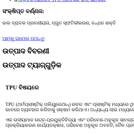
ସଂକ୍ଷିପ୍ତ ବର୍ଣ୍ଣନା:
ଭଲ ଦ୍ରାବକ ଦ୍ରବଣୀୟତା, ଦ୍ରୁତ ସ୍ଫଟିକୀକରଣ, ବନ୍ଧନ ଶକ୍ତି
ଆମକୁ ଇମେଲ୍ ପଠାନ୍ତୁ
ଉତ୍ପାଦ ବିବରଣୀ
ଉତ୍ପାଦ ଟ୍ୟାଗ୍‌ଗୁଡ଼ିକ
TPU ବିଷୟରେ
TPU (ଥର୍ମପ୍ଲାଷ୍ଟିକ୍ ପଲିୟୁରେଥାନ୍) ରବର ଏବଂ ପ୍ଲାଷ୍ଟିକ୍ ମଧ୍ୟର
ଭାବରେ ବ୍ୟବହାର କରିବାକୁ ସକ୍ଷମ କରିଥାଏ। ଅନ୍ୟାନ୍ୟ ଲାଭ ମଧ୍ୟରେ
ଏକ ଉଦୀୟମାନ ଉଚ୍ଚ-ପ୍ରଯୁକ୍ତିବିଦ୍ୟା ଏବଂ ପରିବେଶ-ଅନୁକୂଳ ସାମଗ୍ରୀ
ପ୍ରକ୍ରିୟାକରଣ କାର୍ଯ୍ୟଦକ୍ଷତା, ପରିବେଶ ଅନୁକୂଳ ଅବନତି, ତୈଳ ପ୍ର